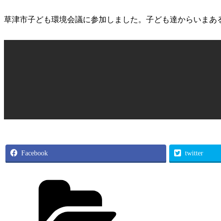
草津市子ども環境会議に参加しました。子ども達からいまあ
Facebook
twitter
カ
テ
ゴ
リ
ー