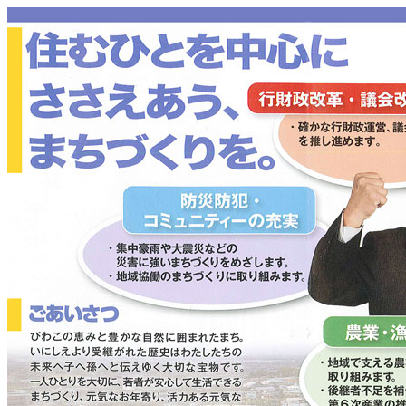
コ
ン
テ
ン
ツ
へ
ス
キ
ッ
プ