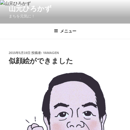
コ
山元ひろかず
ン
まちを元気に！
テ
ン
ツ
メニュー
へ
ス
キ
投
2015年5月19日
投稿者:
YAMAGEN
稿
ッ
似顔絵ができました
日:
プ