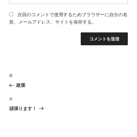
次回のコメントで使用するためブラウザーに自分の名
前、メールアドレス、サイトを保存する。
投
前
前
稿
の
政策
ナ
投
ビ
稿
次
次
ゲ
の
頑張ります！
投
ー
稿
シ
ョ